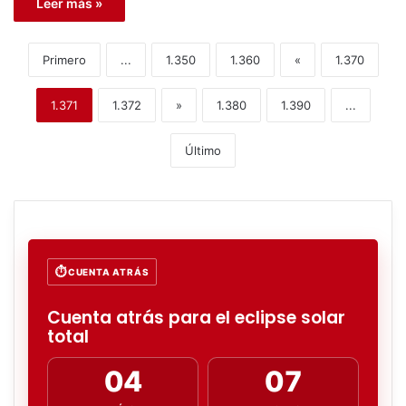
Leer más »
Primero
...
1.350
1.360
«
1.370
1.371
1.372
»
1.380
1.390
...
Último
CUENTA ATRÁS
Cuenta atrás para el eclipse solar
total
04
07